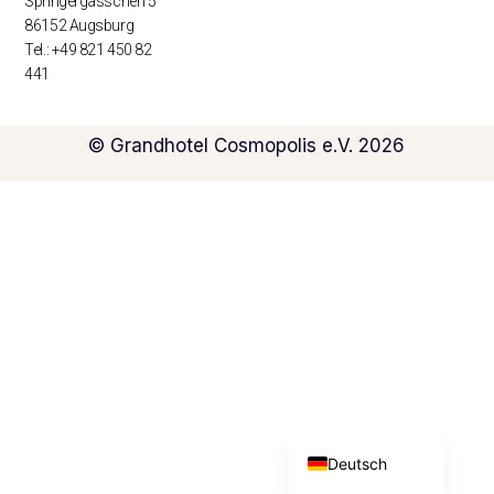
Springergässchen 5
86152 Augsburg
Tel.: +49 821 450 82
441
© Grandhotel Cosmopolis e.V. 2026
English (UK)
Deutsch