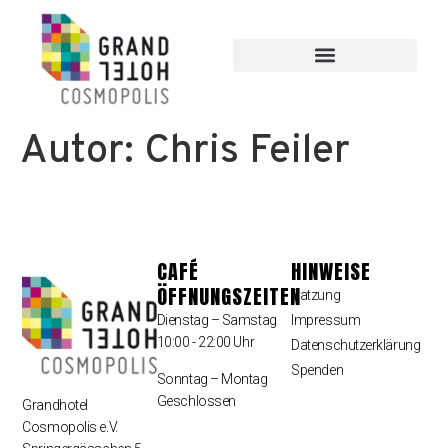
Autor:
Chris Feiler
CAFÉ
HINWEISE
ÖFFNUNGSZEITEN
Satzung
Dienstag – Samstag
Impressum
10:00 - 22:00 Uhr
Datenschutzerklärung
Spenden
Sonntag – Montag
Geschlossen
Grandhotel
Cosmopolis e.V.