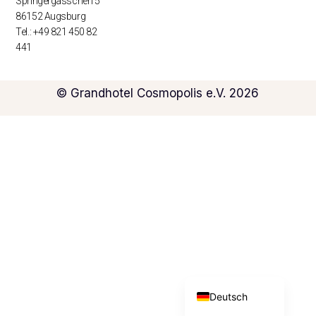
Springergässchen 5
86152 Augsburg
Tel.: +49 821 450 82
441
© Grandhotel Cosmopolis e.V. 2026
English (UK)
Deutsch