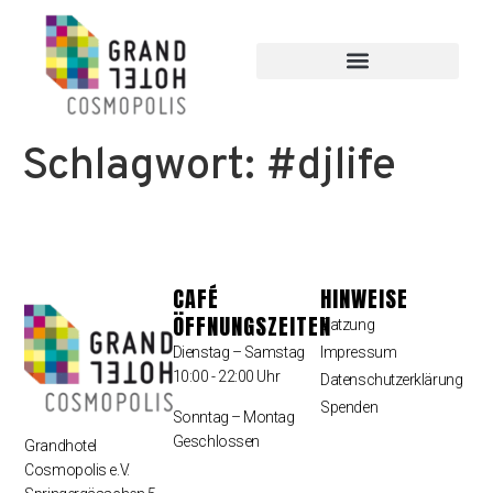
Schlagwort:
#djlife
CAFÉ
HINWEISE
ÖFFNUNGSZEITEN
Satzung
Dienstag – Samstag
Impressum
10:00 - 22:00 Uhr
Datenschutzerklärung
Spenden
Sonntag – Montag
Geschlossen
Grandhotel
Cosmopolis e.V.