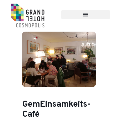
GemEinsamkeits-
Café