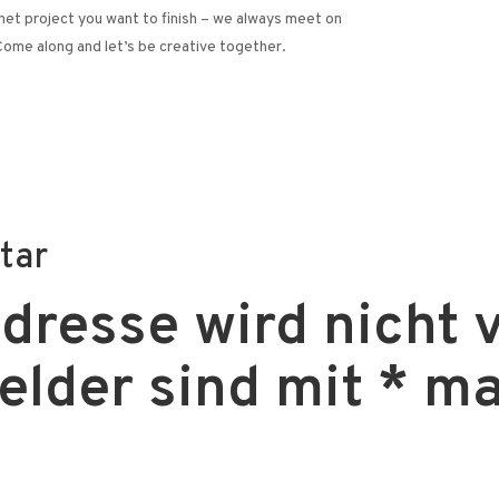
het project you want to finish – we always meet on
Come along and let’s be creative together.
tar
resse wird nicht v
Felder sind mit
*
ma