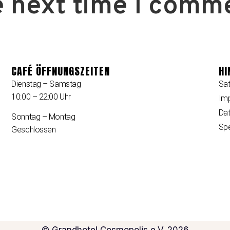
e next time I comm
CAFÉ ÖFFNUNGSZEITEN
HI
Dienstag – Samstag
Sa
10:00 – 22:00 Uhr
Im
Dat
Sonntag – Montag
Sp
Geschlossen
© Grandhotel Cosmopolis e.V. 2026