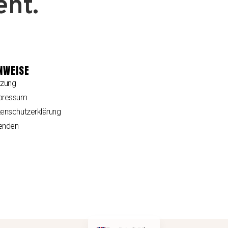
ent.
NWEISE
tzung
pressum
enschutzerklärung
enden
Deutsch