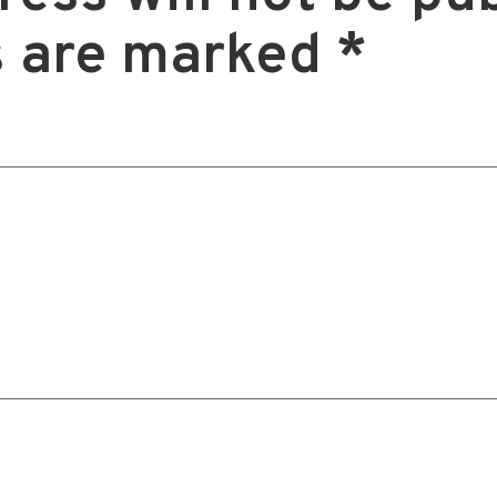
s are marked
*