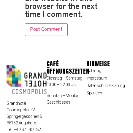
browser for the next
time I comment.
CAFÉ
HINWEISE
ÖFFNUNGSZEITEN
Satzung
Dienstag – Samstag
Impressum
10:00 – 22:00 Uhr
Datenschutzerklärung
Spenden
Sonntag – Montag
Geschlossen
Grandhotel
Cosmopolis e.V.
Springergässchen 5
86152 Augsburg
Tel.: +49 821 450 82