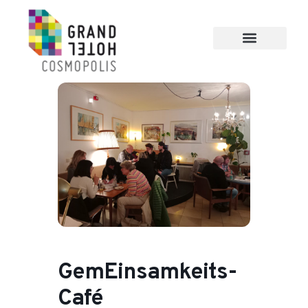
GemEinsamkeits-
Café