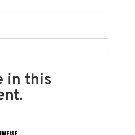
 in this
ent.
NWEISE