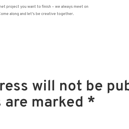
het project you want to finish – we always meet on
Come along and let’s be creative together.
ess will not be pu
s are marked
*